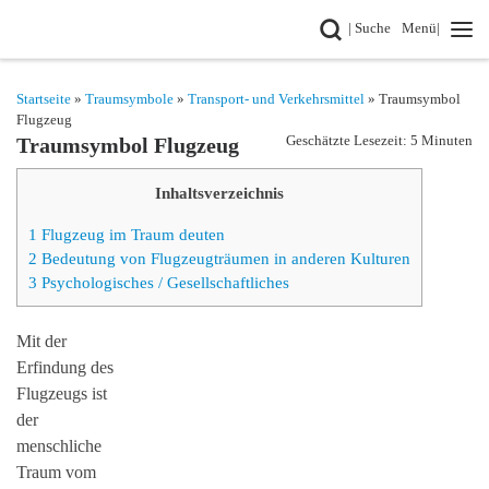
Search
| Suche
Menü|
Zum Inhalt springen
Startseite
»
Traumsymbole
»
Transport- und Verkehrsmittel
» Traumsymbol
Flugzeug
Geschätzte Lesezeit: 5 Minuten
Traumsymbol Flugzeug
Inhaltsverzeichnis
1
Flugzeug im Traum deuten
2
Bedeutung von Flugzeugträumen in anderen Kulturen
3
Psychologisches / Gesellschaftliches
Mit der
Erfindung des
Flugzeugs ist
der
menschliche
Traum vom