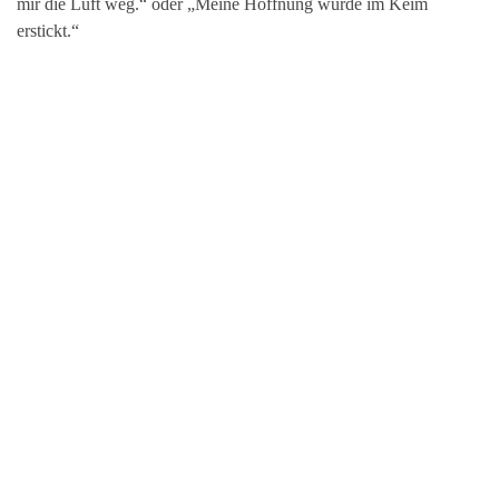
mir die Luft weg.“ oder „Meine Hoffnung wurde im Keim
erstickt.“