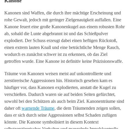
Kanone
Kanonen sind Waffen, die durch ihre mächtige Erscheinung und
rohe Gewalt, jedoch mit geringer Zielgenauigkeit auffallen. Eine
Kanone feuert eine große Kanonenkugel aus einem robusten Rohr
ab, sobald die Lunte abgebrannt ist und das Schießpulver
explodiert. Der Schuss erzeugt dabei einen heftigen Rückstoß,
einen extrem lauten Knall und eine beträchtliche Menge Rauch,
wodurch es zunächst schwer ist zu erkennen, ob das Ziel
getroffen wurde. Eine Kanone ist definitiv keine Präzisionswaffe.
Träume von Kanonen weisen meist auf unkontrollierte und
zerstörerische Aggressionen hin. Historisch gesehen kam es
häufiger vor, dass Kanonen explodierten, anstatt die Kugel zu
verschießen. Dadurch waren sie auf beiden Seiten gefürchtet,
sowohl bei den Schützen als auch beim Ziel. Kanonenträume sind
daher oft
warnende Träume
, die dem Träumenden zeigen sollen,
dass er sich durch seine Aggressionen selbst Schaden zufügen
könnte. Die Kanone symbolisiert in diesem Kontext
selbstzerstörerisches Verhalten und mangelnde Impulskontrolle.