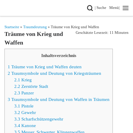
Search
| Suche
Menü|
Zum Inhalt springen
Startseite
»
Traumdeutung
» Träume von Krieg und Waffen
Geschätzte Lesezeit: 11 Minuten
Träume von Krieg und
Waffen
Inhaltsverzeichnis
1
Träume von Krieg und Waffen deuten
2
Traumsymbole und Deutung von Kriegsträumen
2.1
Krieg
2.2
Zerstörte Stadt
2.3
Panzer
3
Traumsymbole und Deutung von Waffen in Träumen
3.1
Pistole
3.2
Gewehr
3.3
Scharfschützengewehr
3.4
Kanone
3.5
Messer, Schwerter, Klingenwaffen