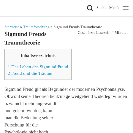
Search
| Suche
Menü|
Zum Inhalt springen
Startseite
»
Traumforschung
» Sigmund Freuds Traumtheorie
Geschätzte Lesezeit: 4 Minuten
Sigmund Freuds
Traumtheorie
Inhaltsverzeichnis
1
Das Leben des Sigmund Freud
2
Freud und die Träume
Sigmund Freud gilt als Begründer der modernen Psychoanalyse.
Obwohl seine Theorien heutzutage weitgehend widerlegt wurden
bzw.
nicht mehr angewandt
und gelehrt werden, kann
man die Bedeutung seiner
Forschung für die
Psychologie nicht hoch