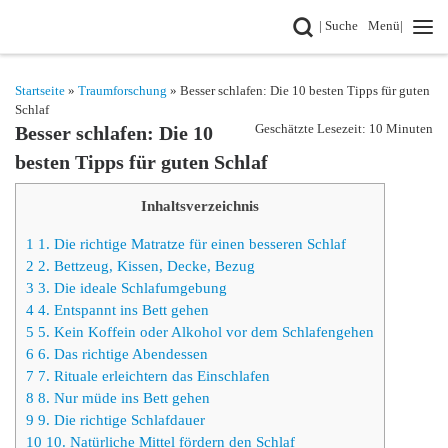
Search
| Suche
Menü|
Zum Inhalt springen
Startseite
»
Traumforschung
» Besser schlafen: Die 10 besten Tipps für guten
Schlaf
Geschätzte Lesezeit: 10 Minuten
Besser schlafen: Die 10
besten Tipps für guten Schlaf
Inhaltsverzeichnis
1
1. Die richtige Matratze für einen besseren Schlaf
2
2. Bettzeug, Kissen, Decke, Bezug
3
3. Die ideale Schlafumgebung
4
4. Entspannt ins Bett gehen
5
5. Kein Koffein oder Alkohol vor dem Schlafengehen
6
6. Das richtige Abendessen
7
7. Rituale erleichtern das Einschlafen
8
8. Nur müde ins Bett gehen
9
9. Die richtige Schlafdauer
10
10. Natürliche Mittel fördern den Schlaf