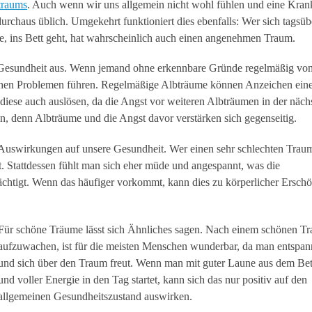
traums
. Auch wenn wir uns allgemein nicht wohl fühlen und eine Kran
rchaus üblich. Umgekehrt funktioniert dies ebenfalls: Wer sich tagsüb
e, ins Bett geht, hat wahrscheinlich auch einen angenehmen Traum.
 Gesundheit aus. Wenn jemand ohne erkennbare Gründe regelmäßig vo
ichen Problemen führen. Regelmäßige Albträume können Anzeichen ein
iese auch auslösen, da die Angst vor weiteren Albträumen in der näch
in, denn Albträume und die Angst davor verstärken sich gegenseitig.
Auswirkungen auf unsere Gesundheit. Wer einen sehr schlechten Traum
t. Stattdessen fühlt man sich eher müde und angespannt, was die
ächtigt. Wenn das häufiger vorkommt, kann dies zu körperlicher Ersch
Für schöne Träume lässt sich Ähnliches sagen. Nach einem schönen T
aufzuwachen, ist für die meisten Menschen wunderbar, da man entspann
und sich über den Traum freut. Wenn man mit guter Laune aus dem Bett
und voller Energie in den Tag startet, kann sich das nur positiv auf den
allgemeinen Gesundheitszustand auswirken.