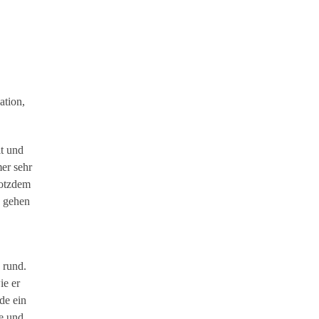
ation,
t und
er sehr
rotzdem
d gehen
 rund.
ie er
de ein
e und