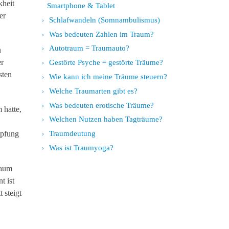
kheit
Smartphone & Tablet
er
Schlafwandeln (Somnambulismus)
Was bedeuten Zahlen im Traum?
Autotraum = Traumauto?
n
er
Gestörte Psyche = gestörte Träume?
sten
Wie kann ich meine Träume steuern?
Welche Traumarten gibt es?
Was bedeuten erotische Träume?
 hatte,
Welchen Nutzen haben Tagträume?
öpfung
Traumdeutung
Was ist Traumyoga?
raum
t ist
 steigt