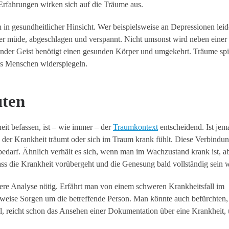
rfahrungen wirken sich auf die Träume aus.
 in gesundheitlicher Hinsicht. Wer beispielsweise an Depressionen leid
eher müde, abgeschlagen und verspannt. Nicht umsonst wird neben einer
under Geist benötigt einen gesunden Körper und umgekehrt. Träume spi
des Menschen widerspiegeln.
uten
it befassen, ist – wie immer – der
Traumkontext
entscheidend. Ist je
n der Krankheit träumt oder sich im Traum krank fühlt. Diese Verbindung
on bedarf. Ähnlich verhält es sich, wenn man im Wachzustand krank ist, a
ss die Krankheit vorübergeht und die Genesung bald vollständig sein w
efere Analyse nötig. Erfährt man von einem schweren Krankheitsfall im
weise Sorgen um die betreffende Person. Man könnte auch befürchten, 
l, reicht schon das Ansehen einer Dokumentation über eine Krankheit,