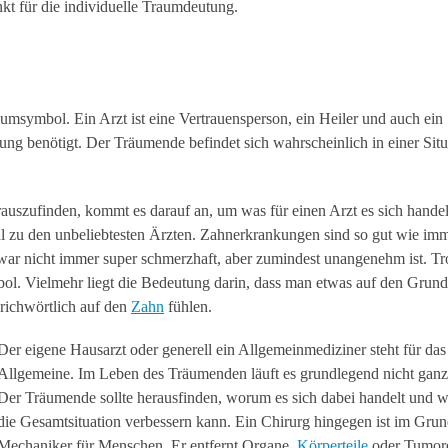
kt für die individuelle Traumdeutung.
umsymbol. Ein Arzt ist eine Vertrauensperson, ein Heiler und auch ein
g benötigt. Der Träumende befindet sich wahrscheinlich in einer Situ
uszufinden, kommt es darauf an, um was für einen Arzt es sich handel
l zu den unbeliebtesten Ärzten. Zahnerkrankungen sind so gut wie imm
 zwar nicht immer super schmerzhaft, aber zumindest unangenehm ist. T
bol. Vielmehr liegt die Bedeutung darin, dass man etwas auf den Grun
richwörtlich auf den
Zahn
fühlen.
Der eigene Hausarzt oder generell ein Allgemeinmediziner steht für das
Allgemeine. Im Leben des Träumenden läuft es grundlegend nicht ganz
Der Träumende sollte herausfinden, worum es sich dabei handelt und w
die Gesamtsituation verbessern kann. Ein Chirurg hingegen ist im Grun
Mechaniker für Menschen. Er entfernt Organe,
Körperteile
oder Tumor