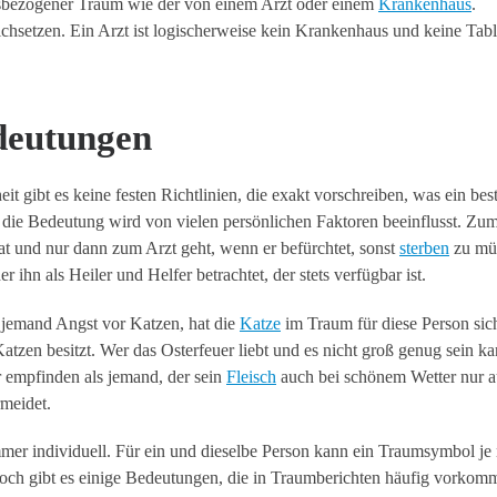
tsbezogener Traum wie der von einem Arzt oder einem
Krankenhaus
.
setzen. Ein Arzt ist logischerweise kein Krankenhaus und keine Table
deutungen
gibt es keine festen Richtlinien, die exakt vorschreiben, was ein be
die Bedeutung wird von vielen persönlichen Faktoren beeinflusst. Zu
at und nur dann zum Arzt geht, wenn er befürchtet, sonst
sterben
zu mü
 ihn als Heiler und Helfer betrachtet, der stets verfügbar ist.
t jemand Angst vor Katzen, hat die
Katze
im Traum für diese Person sich
atzen besitzt. Wer das Osterfeuer liebt und es nicht groß genug sein ka
r empfinden als jemand, der sein
Fleisch
auch bei schönem Wetter nur a
rmeidet.
mer individuell. Für ein und dieselbe Person kann ein Traumsymbol je
ch gibt es einige Bedeutungen, die in Traumberichten häufig vorkom