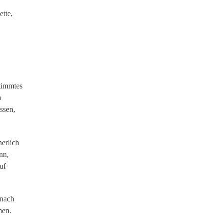
tte,
stimmtes
m
ssen,
erlich
nn,
uf
 nach
men.