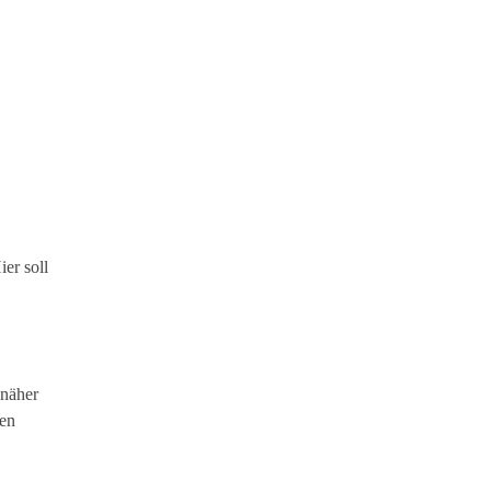
er soll
 näher
ten