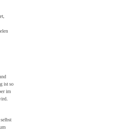
et,
elen
mand
 ist so
ber im
ird.
selbst
 um