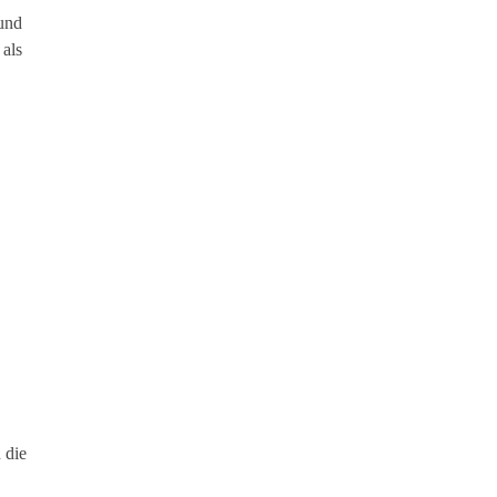
und
 als
 die