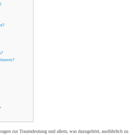
?
et?
m?
innern?
?
 Fragen zur Traumdeutung und allem, was dazugehört, ausführlich zu