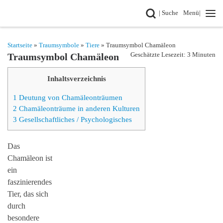
Search
| Suche
Menü|
Zum Inhalt springen
Startseite
»
Traumsymbole
»
Tiere
» Traumsymbol Chamäleon
Geschätzte Lesezeit: 3 Minuten
Traumsymbol Chamäleon
Inhaltsverzeichnis
1
Deutung von Chamäleonträumen
2
Chamäleonträume in anderen Kulturen
3
Gesellschaftliches / Psychologisches
Das
Chamäleon ist
ein
faszinierendes
Tier, das sich
durch
besondere