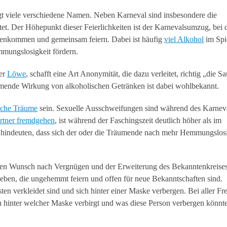
ägt viele verschiedene Namen. Neben Karneval sind insbesondere die
et. Der Höhepunkt dieser Feierlichkeiten ist der Karnevalsumzug, bei
enkommen und gemeinsam feiern. Dabei ist häufig
viel Alkohol
im Spi
mmungslosigkeit fördern.
er
Löwe
, schafft eine Art Anonymität, die dazu verleitet, richtig „die Sa
mmende Wirkung von alkoholischen Getränken ist dabei wohlbekannt.
sche Träume
sein. Sexuelle Ausschweifungen sind während des Karnev
rtner fremdgehen
, ist während der Faschingszeit deutlich höher als im
f hindeuten, dass sich der oder die Träumende nach mehr Hemmungslosi
en Wunsch nach Vergnügen und der Erweiterung des Bekanntenkreises
ben, die ungehemmt feiern und offen für neue Bekanntschaften sind.
en verkleidet sind und sich hinter einer Maske verbergen. Bei aller Fre
h hinter welcher Maske verbirgt und was diese Person verbergen könnte