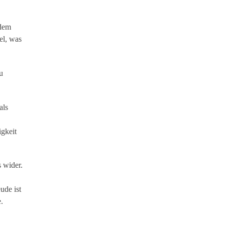
 dem
el, was
u
als
gkeit
 wider.
ude ist
.