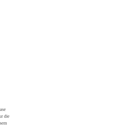
hase
ur die
esem