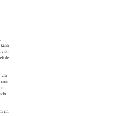
,
s kann
ivität
eit des
t, um
 Traum
en
ucht.
um ein