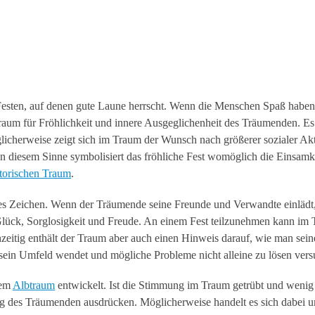
 Festen, auf denen gute Laune herrscht. Wenn die Menschen Spaß haben
 Traum für Fröhlichkeit und innere Ausgeglichenheit des Träumenden. E
icherweise zeigt sich im Traum der Wunsch nach größerer sozialer Akt
In diesem Sinne symbolisiert das fröhliche Fest womöglich die Einsamk
orischen Traum
.
itives Zeichen. Wenn der Träumende seine Freunde und Verwandte einläd
, Glück, Sorglosigkeit und Freude. An einem Fest teilzunehmen kann im
zeitig enthält der Traum aber auch einen Hinweis darauf, wie man sein
ein Umfeld wendet und mögliche Probleme nicht alleine zu lösen vers
nem
Albtraum
entwickelt. Ist die Stimmung im Traum getrübt und wenig
ung des Träumenden ausdrücken. Möglicherweise handelt es sich dabei 