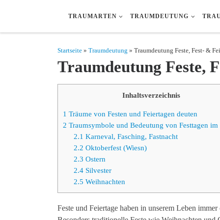
Zum Inhalt springen
TRAUMARTEN
TRAUMDEUTUNG
TRA
Startseite
»
Traumdeutung
» Traumdeutung Feste, Fest- & Fei
Traumdeutung Feste, F
Inhaltsverzeichnis
1
Träume von Festen und Feiertagen deuten
2
Traumsymbole und Bedeutung von Festtagen im
2.1
Karneval, Fasching, Fastnacht
2.2
Oktoberfest (Wiesn)
2.3
Ostern
2.4
Silvester
2.5
Weihnachten
Feste und Feiertage haben in unserem Leben immer 
Besonders traditionelle Feste wie Weihnachten und 