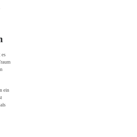
m
 es
 Traum
en
n ein
t
als