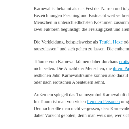
Karneval ist bekannt als das Fest der Narren und tr
Bezeichnungen Fasching und Fastnacht weit verbreit
Menschen in unterschiedlichsten Kostümen zusamm
zwei Faktoren begünstigt, die Freizügigkeit und He
Die Verkleidung, beispielsweise als
Teufel
,
Hexe
od
rauszulassen“ und sich gehen zu lassen. Die enthe
Träume vom Karneval können daher durchaus
eroti
nicht selten. Die Anzahl der Menschen, die
ihrem Pa
restlichen Jahr. Karnevalsträume können also darau
oder nach erotischen Abenteuern sehnt.
Außerdem spiegelt das Traumsymbol Karneval oft d
Im Traum ist man von vielen
fremden Personen
umge
Dennoch sollte man nicht vergessen, dass Karnevalist
daher Vorsicht geboten, denn man weiß nie, wer sic