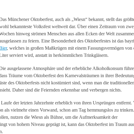
Das Münchener Oktoberfest, auch als „Wiesn“ bekannt, stellt das größt
wohl bekannteste Volksfest weltweit dar. Über einen Zeitraum von zwe
Wochen hinweg strömen Menschen aus allen Ecken der Welt zusamme
ausgelassen zu feiern. Eine Besonderheit des Oktoberfestes ist das bayr
Bier
, welches in großen Maßkrügen mit einem Fassungsvermögen von
Liter serviert wird, anstatt in herkömmlichen Trinkgläsern.
Die ausgelassene Atmosphäre und der erhebliche Alkoholkonsum führe
dass Träume vom Oktoberfest den Karnevalsträumen in ihrer Bedeutun
äste des Oktoberfests nicht kostümiert sind, wenn man die traditionelle
sieht. Daher sind die Feiernden erkennbar und verbergen nichts.
Laufe der letzten Jahrzehnte erheblich von ihren Ursprüngen entfernt. 
ion als vielmehr einen Vorwand, schon am Tag hemmungslos zu trinken
ollen, nutzen die Wiesn als Bühne, um die Aufmerksamkeit der
ingt von hohem Niveau geprägt ist, kann das Oktoberfest im Traum auc
n.