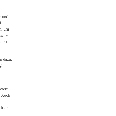
e und
i
n, um
ische
 einem
n dazu,
g
n
Viele
. Auch
h als