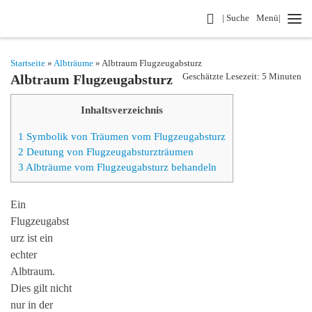
Search
| Suche
Menü|
Zum Inhalt springen
Startseite
»
Albträume
» Albtraum Flugzeugabsturz
Geschätzte Lesezeit: 5 Minuten
Albtraum Flugzeugabsturz
Inhaltsverzeichnis
1
Symbolik von Träumen vom Flugzeugabsturz
2
Deutung von Flugzeugabsturzträumen
3
Albträume vom Flugzeugabsturz behandeln
Ein
Flugzeugabst
urz ist ein
echter
Albtraum.
Dies gilt nicht
nur in der