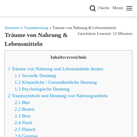
Search
| Suche
Menü|
Zum Inhalt springen
Startseite
»
Traumdeutung
» Träume von Nahrung & Lebensmitteln
Geschätzte Lesezeit: 12 Minuten
Träume von Nahrung &
Lebensmitteln
Inhaltsverzeichnis
1
Träume von Nahrung und Lebensmitteln deuten
1.1
Sexuelle Deutung
1.2
Körperliche / Gesundheitliche Deutung
1.3
Psychologische Deutung
2
Traumsymbole und Deutung von Nahrungsmitteln
2.1
Bier
2.2
Braten
2.3
Brot
2.4
Fisch
2.5
Fleisch
2.6
Gemüse