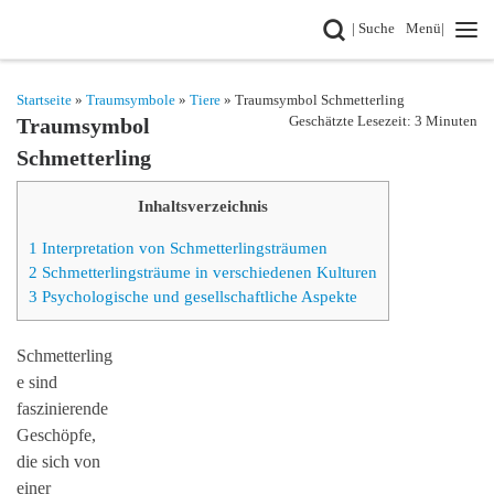
Search
| Suche
Menü|
Zum Inhalt springen
Startseite
»
Traumsymbole
»
Tiere
» Traumsymbol Schmetterling
Geschätzte Lesezeit: 3 Minuten
Traumsymbol
Schmetterling
Inhaltsverzeichnis
1
Interpretation von Schmetterlingsträumen
2
Schmetterlingsträume in verschiedenen Kulturen
3
Psychologische und gesellschaftliche Aspekte
Schmetterling
e sind
faszinierende
Geschöpfe,
die sich von
einer