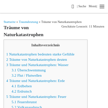
Search
| Suche
Menü|
Zum Inhalt springen
Startseite
»
Traumdeutung
» Träume von Naturkatastrophen
Geschätzte Lesezeit: 11 Minuten
Träume von
Naturkatastrophen
Inhaltsverzeichnis
1
Naturkatastrophen bedeuten starke Gefühle
2
Träume von Naturkatastrophen deuten
3
Träume und Naturkatastrophen: Wasser
3.1
Überschwemmung
3.2
Flut / Flutwellen
4
Träume und Naturkatastrophen: Erde
4.1
Erdbeben
4.2
Erdrutsch
5
Träume und Naturkatastrophen: Feuer
5.1
Feuersbrunst
5.2
Vulkanausbruch