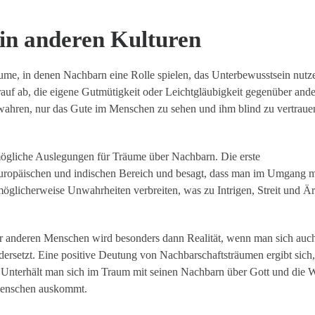
in anderen Kulturen
Träume, in denen Nachbarn eine Rolle spielen, das Unterbewusstsein nut
uf ab, die eigene Gutmütigkeit oder Leichtgläubigkeit gegenüber and
wahren, nur das Gute im Menschen zu sehen und ihm blind zu vertraue
mögliche Auslegungen für Träume über Nachbarn. Die erste
uropäischen und indischen Bereich und besagt, dass man im Umgang m
 möglicherweise Unwahrheiten verbreiten, was zu Intrigen, Streit und Ä
r anderen Menschen wird besonders dann Realität, wenn man sich auc
ersetzt. Eine positive Deutung von Nachbarschaftsträumen ergibt sich
nterhält man sich im Traum mit seinen Nachbarn über Gott und die W
tmenschen auskommt.