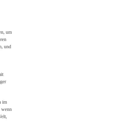
zen, um
eren
n, und
it
rger
h im
, wenn
elt,