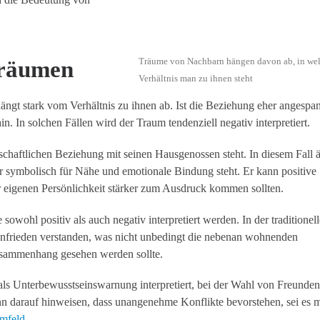
Träume von Nachbarn hängen davon ab, in we
träumen
Verhältnis man zu ihnen steht
ngt stark vom Verhältnis zu ihnen ab. Ist die Beziehung eher angespan
hin. In solchen Fällen wird der Traum tendenziell negativ interpretiert.
schaftlichen Beziehung mit seinen Hausgenossen steht. In diesem Fall ä
er symbolisch für Nähe und emotionale Bindung steht. Er kann positive
r eigenen Persönlichkeit stärker zum Ausdruck kommen sollten.
ohl positiv als auch negativ interpretiert werden. In der traditionel
nfrieden verstanden, was nicht unbedingt die nebenan wohnenden
usammenhang gesehen werden sollte.
ls Unterbewusstseinswarnung interpretiert, bei der Wahl von Freunden
n darauf hinweisen, dass unangenehme Konflikte bevorstehen, sei es m
mfeld
.