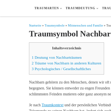
Zum Inhalt springen
TRAUMARTEN
TRAUMDEUTUNG
TRA
Startseite
»
Traumsymbole
»
Mitmenschen und Familie
» Tr
Traumsymbol Nachbar
Inhaltsverzeichnis
1
Deutung von Nachbarträumen
2
Träume von Nachbarn in anderen Kulturen
3
Psychologisches / Gesellschaftliches
Nachbarn gehören zu den Menschen, denen wir oft 
begegnen. Sie können entweder zu engen Freunden 
schlimmsten Feinden mutieren oder ganz anonym ne
Je nach
Traumkontext
und der persönlichen Verbindu
Träumende zu seinen Nachbarn hat, ändert sich auc