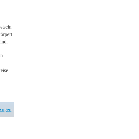
stsein
örpert
ind.
en
weise
Augen