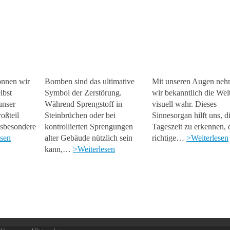
önnen wir
Bomben sind das ultimative
Mit unseren Augen ne
lbst
Symbol der Zerstörung.
wir bekanntlich die Wel
nser
Während Sprengstoff in
visuell wahr. Dieses
oßteil
Steinbrüchen oder bei
Sinnesorgan hilft uns, d
nsbesondere
kontrollierten Sprengungen
Tageszeit zu erkennen, 
esen
alter Gebäude nützlich sein
richtige…
>Weiterlesen
kann,…
>Weiterlesen