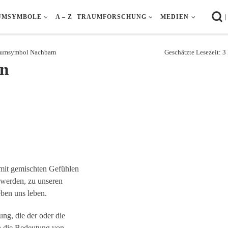
|
UMSYMBOLE
A – Z
TRAUMFORSCHUNG
MEDIEN
aumsymbol Nachbarn
Geschätzte Lesezeit: 
n
mit gemischten Gefühlen
werden, zu unseren
ben uns leben.
ng, die der oder die
h die Bedeutung von