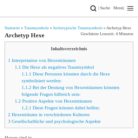
Search
| Suche
Menü|
Zum Inhalt springen
Startseite
»
Traumsymbole
»
Archetypische Traumsymbole
» Archetyp Hexe
Geschätzte Lesezeit: 4 Minuten
Archetyp Hexe
Inhaltsverzeichnis
1
Interpretation von Hexenträumen
1.1
Die Hexe als negatives Traumsymbol
1.1.1
Diese Personen könnten durch die Hexe
symbolisiert werden:
1.1.2
Bei der Deutung von Hexenträumen könnten
folgende Fragen hilfreich sein:
1.2
Positive Aspekte von Hexenträumen
1.2.1
Diese Fragen können dabei helfen:
2
Hexenträume in verschiedenen Kulturen
3
Gesellschaftliche und psychologische Aspekte
Hexen sind in