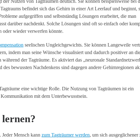
t der Nutzen von Tagträumen deutlich. Sie können beispielsweise bei d
gtraums befindet sich das Gehirn in einer Art Leerlauf und beginnt, 
 Probleme aufgegriffen und selbstständig Lösungen erarbeitet, die man
st darüber nachdenkt. Solche Lösungen sind oft so einfach oder komp
 oder wieder verwerfen könnte.
mpensation
seelischen Ungleichgewichts. Sie können Langeweile vert
gern, indem man seine Wünsche visualisiert und dadurch positiver an di
ch während der Tagträume. Es aktiviert das „neuronale Standardnetzwer
nd des bewussten Nachdenkens sind dagegen andere Gehirnregionen akt
Tagträume eine wichtige Rolle. Die Nutzung von Tagträumen ist ein
en Kommunikation mit dem Unterbewusstsein.
lernen?
en. Jeder Mensch kann
zum Tagträumer werden
, um sich ausgeglichener