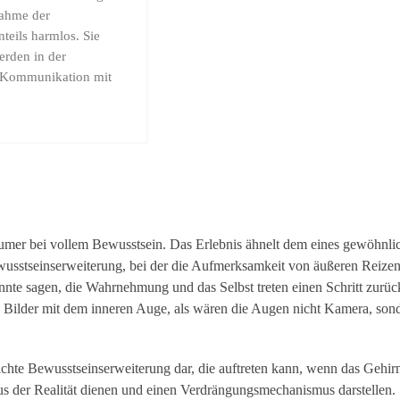
ahme der
teils harmlos. Sie
erden in der
r Kommunikation mit
äumer bei vollem Bewusstsein. Das Erlebnis ähnelt dem eines gewöhnli
wusstseinserweiterung, bei der die Aufmerksamkeit von äußeren Reize
nte sagen, die Wahrnehmung und das Selbst treten einen Schritt zurück
e Bilder mit dem inneren Auge, als wären die Augen nicht Kamera, son
ichte Bewusstseinserweiterung dar, die auftreten kann, wenn das Gehir
 aus der Realität dienen und einen Verdrängungsmechanismus darstellen.