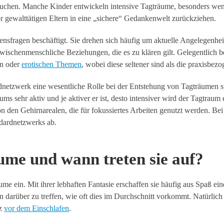
uchen. Manche Kinder entwickeln intensive Tagträume, besonders wen
r gewalttätigen Eltern in eine „sichere“ Gedankenwelt zurückziehen.
bensfragen beschäftigt. Sie drehen sich häufig um aktuelle Angelegenhei
wischenmenschliche Beziehungen, die es zu klären gilt. Gelegentlich b
en oder
erotischen Themen
, wobei diese seltener sind als die praxisbez
dnetzwerk eine wesentliche Rolle bei der Entstehung von Tagträumen sp
s sehr aktiv und je aktiver er ist, desto intensiver wird der Tagtraum e
n den Gehirnarealen, die für fokussiertes Arbeiten genutzt werden. Bei
ndardnetzwerks ab.
ume und wann treten sie auf?
me ein. Mit ihrer lebhaften Fantasie erschaffen sie häufig aus Spaß ein
 darüber zu treffen, wie oft dies im Durchschnitt vorkommt. Natürlich
rz
vor dem Einschlafen
.