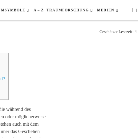
|
UMSYMBOLE
A – Z
TRAUMFORSCHUNG
MEDIEN
Geschätzte Lesezeit: 
uf?
die während des
ien oder möglicherweise
stehen auch mit dem
räumer das Geschehen