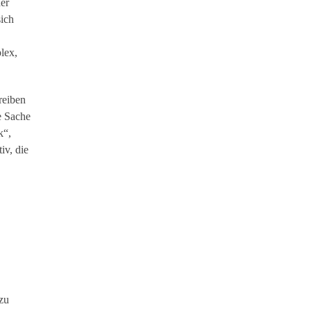
er
sich
lex,
reiben
e Sache
k“,
iv, die
 zu