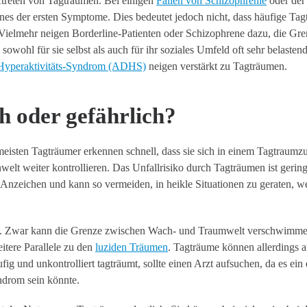
treten von Tagträumen. Bei einigen
Fällen von Schizophrenie
oder der
nes der ersten Symptome. Dies bedeutet jedoch nicht, dass häufige Ta
 Vielmehr neigen Borderline-Patienten oder Schizophrene dazu, die Gr
wohl für sie selbst als auch für ihr soziales Umfeld oft sehr belastend 
-Hyperaktivitäts-Syndrom (ADHS)
neigen verstärkt zu Tagträumen.
h oder gefährlich?
meisten Tagträumer erkennen schnell, dass sie sich in einem Tagtraumz
elt weiter kontrollieren. Das Unfallrisiko durch Tagträumen ist gerin
e Anzeichen und kann so vermeiden, in heikle Situationen zu geraten, we
“. Zwar kann die Grenze zwischen Wach- und Traumwelt verschwimme
eitere Parallele zu den
luziden Träumen
. Tagträume können allerdings a
 und unkontrolliert tagträumt, sollte einen Arzt aufsuchen, da es ein 
ndrom sein könnte.