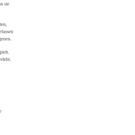
n sie
ten,
efassen
ogenen.
ielt.
rlebt.
e