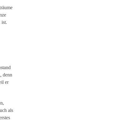
gträume
enze
ist.
ustand
g, denn
il er
n,
uch als
erstes