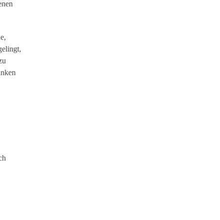
denen
e,
elingt,
zu
danken
ch