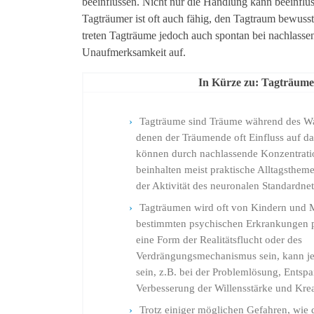
beeinflussen. Nicht nur die Handlung kann beeinflu
Tagträumer ist oft auch fähig, den Tagtraum bewusst
treten Tagträume jedoch auch spontan bei nachlasse
Unaufmerksamkeit auf.
In Kürze zu: Tagträume
Tagträume sind Träume während des Wa
denen der Träumende oft Einfluss auf da
können durch nachlassende Konzentratio
beinhalten meist praktische Alltagsthem
der Aktivität des neuronalen Standardne
Tagträumen wird oft von Kindern und 
bestimmten psychischen Erkrankungen pr
eine Form der Realitätsflucht oder des
Verdrängungsmechanismus sein, kann je
sein, z.B. bei der Problemlösung, Entsp
Verbesserung der Willensstärke und Kreat
Trotz einiger möglichen Gefahren, wie