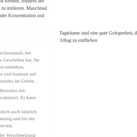
sst werden, sondern der
 zu initiieren. Manchmal
nder Konzentration und
Tagträume sind eine gute Gelegenheit, 
Alltag zu entfliehen
chzustands, bei
s Geschehen hat. Sie
n entstehen,
en und basieren auf
tzwerks im Gehirn.
Menschen mit
aktiziert. Es kann
doch auch nützlich
annung und bei der
ivität.
 der Verschmelzung