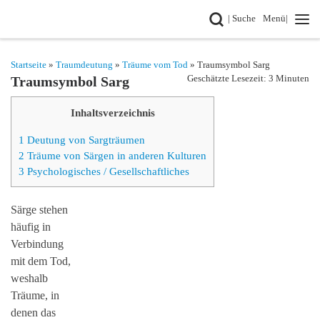
Search
| Suche
Menü|
Zum Inhalt springen
Startseite
»
Traumdeutung
»
Träume vom Tod
» Traumsymbol Sarg
Geschätzte Lesezeit: 3 Minuten
Traumsymbol Sarg
Inhaltsverzeichnis
1
Deutung von Sargträumen
2
Träume von Särgen in anderen Kulturen
3
Psychologisches / Gesellschaftliches
Särge stehen
häufig in
Verbindung
mit dem Tod,
weshalb
Träume, in
denen das