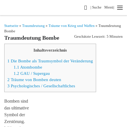
Search
| Suche
Menü|
Zum Inhalt springen
Startseite
»
Traumdeutung
»
Träume von Krieg und Waffen
» Traumdeutung
Bombe
Geschätzte Lesezeit: 5 Minuten
Traumdeutung Bombe
Inhaltsverzeichnis
1
Die Bombe als Traumsymbol der Veränderung
1.1
Atombombe
1.2
GAU / Supergau
2
Träume von Bomben deuten
3
Psychologisches / Gesellschaftliches
Bomben sind
das ultimative
Symbol der
Zerstörung.