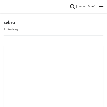
Search
| Suche
Menü|
Zum Inhalt springen
zebra
1 Beitrag