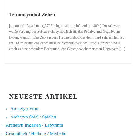
Traumsymbol Zebra
[caption id="attachment_3702" align="alignright" width="300"] Die schwarz-
weiße Färbung des Zebras steht symbolisch für das Positive und Negative im
Leben.[/caption] Das Zebra ist ein Traumsymbol, das dem Pferd sehr ähnlich ist.
Im Traum besitzt das Zebra dieselbe Symbolik wie das Pferd. Darüber hinaus
erhält es eine besondere Bedeutung: das Gleichgewicht zwischen Negativem […]
NEUESTE ARTIKEL
Archetyp Virus
Archetyp Spiel / Spielen
Archetyp Irrgarten / Labyrinth
Gesundheit / Heilung / Medizin