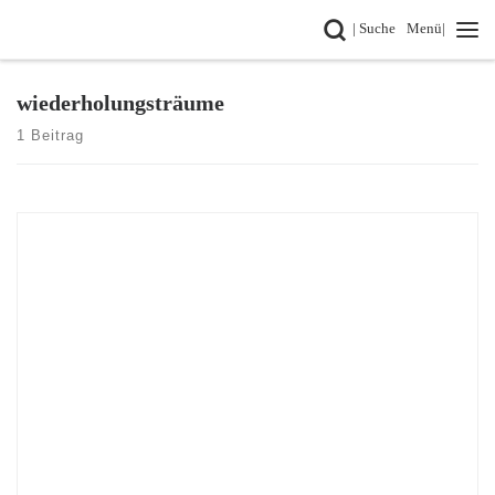
Search
| Suche
Menü|
Zum Inhalt springen
wiederholungsträume
1 Beitrag