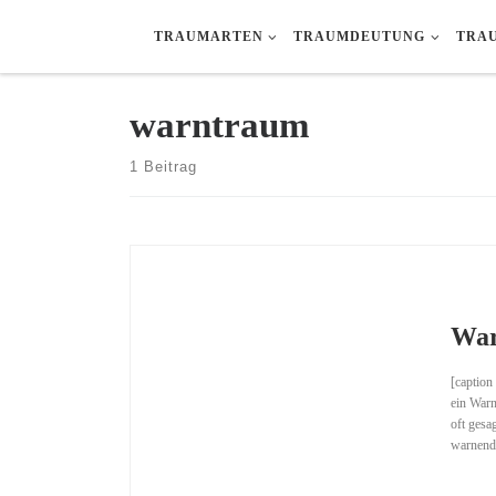
Zum Inhalt springen
TRAUMARTEN
TRAUMDEUTUNG
TRA
warntraum
1 Beitrag
War
[caption
ein Warn
oft gesa
warnende