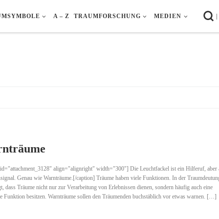
|
UMSYMBOLE
A – Z
TRAUMFORSCHUNG
MEDIEN
nträume
 id="attachment_3128" align="alignright" width="300"] Die Leuchtfackel ist ein Hilferuf, aber
signal. Genau wie Warnträume.[/caption] Träume haben viele Funktionen. In der Traumdeutun
gt, dass Träume nicht nur zur Verarbeitung von Erlebnissen dienen, sondern häufig auch eine
 Funktion besitzen. Warnträume sollen den Träumenden buchstäblich vor etwas warnen. […]