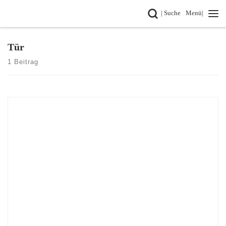
Search
| Suche
Menü|
Zum Inhalt springen
Tür
1 Beitrag