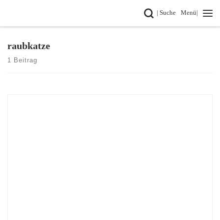
Search
| Suche
Menü|
Zum Inhalt springen
raubkatze
1 Beitrag