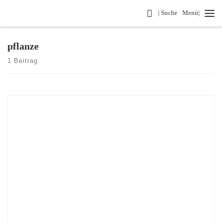
Search
| Suche
Menü|
Zum Inhalt springen
pflanze
1 Beitrag