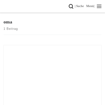
Search
| Suche
Menü|
Zum Inhalt springen
oma
1 Beitrag