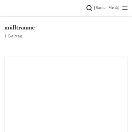
Search
| Suche
Menü|
Zum Inhalt springen
müllträume
1 Beitrag