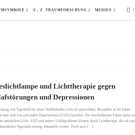
|
UMSYMBOLE
A – Z
TRAUMFORSCHUNG
MEDIEN
eslichtlampe und Lichttherapie gegen
lafstörungen und Depressionen
utung von Tageslicht für unser Wohlbefinden wird oft unterschätzt. Besonders in der kalten
it sind viele von saisonalen Depressionen (SAD) betroffen. Ein entscheidender Faktor dafür ist
n natürlichem Licht. SAD und andere Schlafprobleme können durch Lichttherapie, die mit spez
ünstliches Tageslicht erzeugt, behandelt werden. Doch auch […]