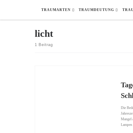
Zum Inhalt springen
TRAUMARTEN
TRAUMDEUTUNG
TRA
licht
1 Beitrag
Tag
Sch
Die Bede
Jahresze
Mangel a
Lampen k