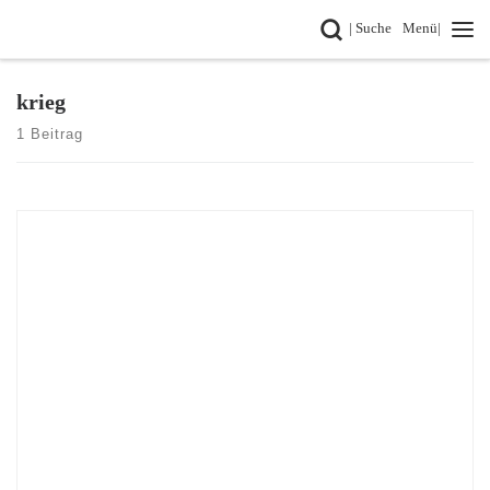
Search
| Suche
Menü|
Zum Inhalt springen
krieg
1 Beitrag