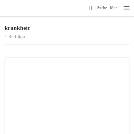
Search
| Suche
Menü|
Zum Inhalt springen
krankheit
2 Beiträge