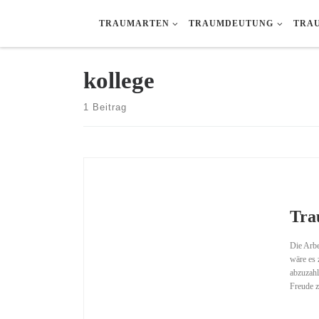
Zum Inhalt springen
TRAUMARTEN
TRAUMDEUTUNG
TRA
kollege
1 Beitrag
Tra
Die Arbe
wäre es 
abzuzahl
Freude z