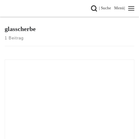
Search
| Suche
Menü|
Zum Inhalt springen
glasscherbe
1 Beitrag