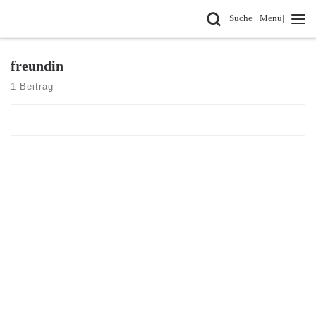
Search
| Suche
Menü|
Zum Inhalt springen
freundin
1 Beitrag