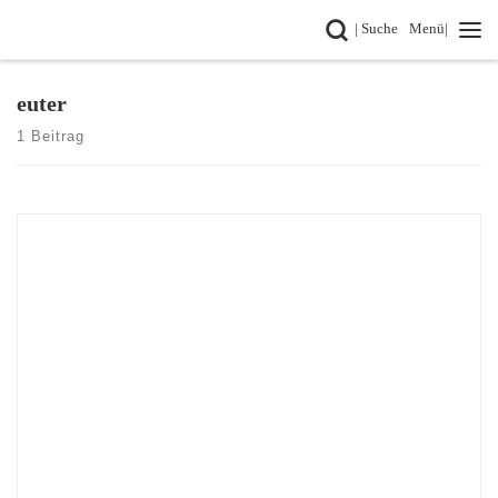
Search
| Suche
Menü|
Zum Inhalt springen
euter
1 Beitrag